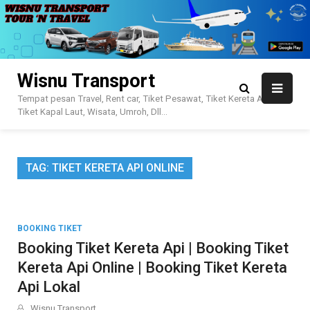
Skip
to
content
Wisnu Transport
Tempat pesan Travel, Rent car, Tiket Pesawat, Tiket Kereta Api,
Tiket Kapal Laut, Wisata, Umroh, Dll…
TAG:
TIKET KERETA API ONLINE
BOOKING TIKET
Booking Tiket Kereta Api | Booking Tiket
Kereta Api Online | Booking Tiket Kereta
Api Lokal
Wisnu Transport