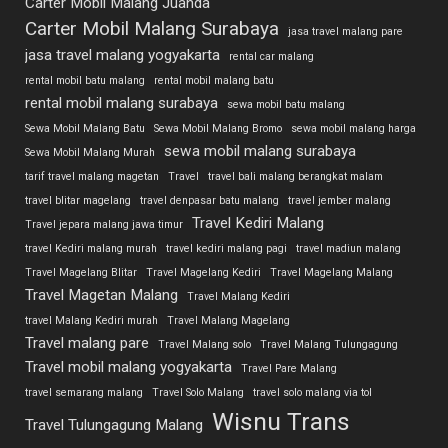
Carter Mobil Malang Juanda
Carter Mobil Malang Surabaya
jasa travel malang pare
jasa travel malang yogyakarta
rental car malang
rental mobil batu malang
rental mobil malang batu
rental mobil malang surabaya
sewa mobil batu malang
Sewa Mobil Malang Batu
Sewa Mobil Malang Bromo
sewa mobil malang harga
sewa mobil malang surabaya
Sewa Mobil Malang Murah
tarif travel malang magetan
Travel
travel bali malang berangkat malam
travel blitar magelang
travel denpasar batu malang
travel jember malang
Travel Kediri Malang
Travel jepara malang jawa timur
travel Kediri malang murah
travel kediri malang pagi
travel madiun malang
Travel Magelang Blitar
Travel Magelang Kediri
Travel Magelang Malang
Travel Magetan Malang
Travel Malang Kediri
travel Malang Kediri murah
Travel Malang Magelang
Travel malang pare
Travel Malang solo
Travel Malang Tulungagung
Travel mobil malang yogyakarta
Travel Pare Malang
travel semarang malang
Travel Solo Malang
travel solo malang via tol
Wisnu Trans
Travel Tulungagung Malang