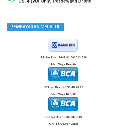
CS_4 (WA Only)
Persewaan Drone
PEMBAYARAN MELALUI:
BRI No Rek : 7647 01 001013 538
A/N
: Maya Respita
BCA No Rek : 43 90 40 70 63
A/N
: Maya Respita
BCA No Rek : 3660 3586 91
A/N
: Fery Desriyanto