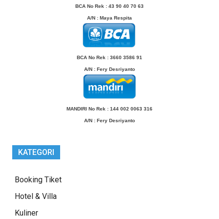
BCA No Rek : 43 90 40 70 63
A/N
: Maya Respita
BCA No Rek : 3660 3586 91
A/N
: Fery Desriyanto
MANDIRI No Rek : 144 002 0063 316
A/N
: Fery Desriyanto
KATEGORI
Booking Tiket
Hotel & Villa
Kuliner