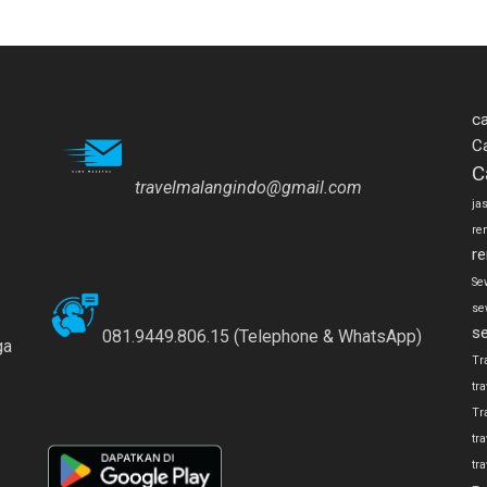
ca
C
C
travelmalangindo@gmail.com
ja
re
re
Se
se
s
081.9449.806.15 (Telephone & WhatsApp)
ga
Tr
tr
Tr
tr
tr