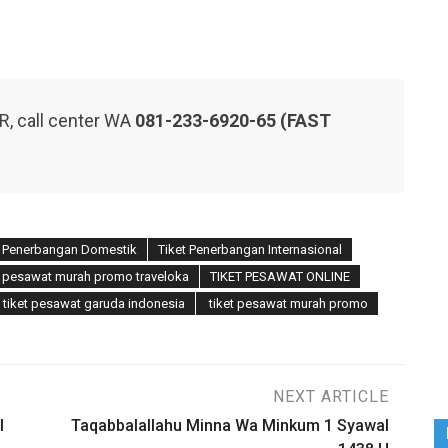
, call center WA
081-233-6920-65 (FAST
t Penerbangan Domestik
Tiket Penerbangan Internasional
t pesawat murah promo traveloka
TIKET PESAWAT ONLINE
tiket pesawat garuda indonesia
tiket pesawat murah promo
NEXT ARTICLE
l
Taqabbalallahu Minna Wa Minkum 1 Syawal