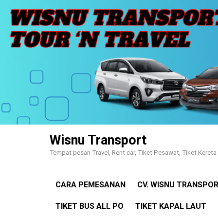
Skip
to
content
Wisnu Transport
Tempat pesan Travel, Rent car, Tiket Pesawat, Tiket Kereta 
CARA PEMESANAN
CV. WISNU TRANSPO
TIKET BUS ALL PO
TIKET KAPAL LAUT