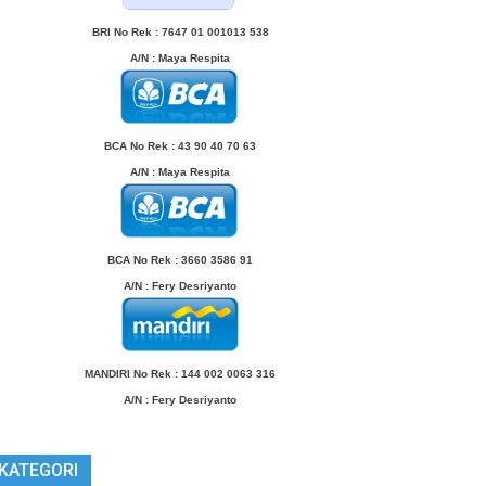
BRI No Rek : 7647 01 001013 538
A/N
: Maya Respita
BCA No Rek : 43 90 40 70 63
A/N
: Maya Respita
BCA No Rek : 3660 3586 91
A/N
: Fery Desriyanto
MANDIRI No Rek : 144 002 0063 316
A/N
: Fery Desriyanto
KATEGORI