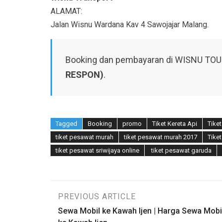
ALAMAT:
Jalan Wisnu Wardana Kav 4 Sawojajar Malang.
Booking dan pembayaran di WISNU TOUR
RESPON)
.
Tagged
Booking
promo
Tiket Kereta Api
Tike
tiket pesawat murah
tiket pesawat murah 2017
Tike
tiket pesawat sriwijaya online
tiket pesawat garuda
Navigasi
PREVIOUS ARTICLE
Sewa Mobil ke Kawah Ijen | Harga Sewa Mobi