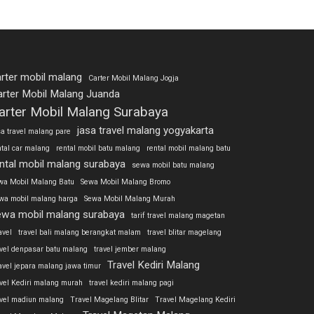
rter mobil malang
Carter Mobil Malang Jogja
arter Mobil Malang Juanda
arter Mobil Malang Surabaya
jasa travel malang yogyakarta
sa travel malang pare
ntal car malang
rental mobil batu malang
rental mobil malang batu
ntal mobil malang surabaya
sewa mobil batu malang
wa Mobil Malang Batu
Sewa Mobil Malang Bromo
wa mobil malang harga
Sewa Mobil Malang Murah
ewa mobil malang surabaya
tarif travel malang magetan
avel
travel bali malang berangkat malam
travel blitar magelang
avel denpasar batu malang
travel jember malang
Travel Kediri Malang
avel jepara malang jawa timur
avel Kediri malang murah
travel kediri malang pagi
avel madiun malang
Travel Magelang Blitar
Travel Magelang Kediri